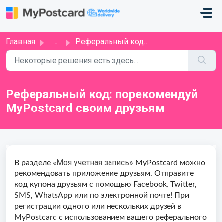
Переход к главному содержимому
Главная
...
Реферальный код: порекомендуй MyPostcard своим друзьям
Реферальный код: порекомендуй
MyPostcard своим друзьям
«Моя учетная запись»
В разделе
MyPostcard можно
рекомендовать приложение друзьям. Отправите
код купона друзьям с помощью Facebook, Twitter,
SMS, WhatsApp или по электронной почте! При
регистрации одного или нескольких друзей в
MyPostcard с использованием вашего реферального