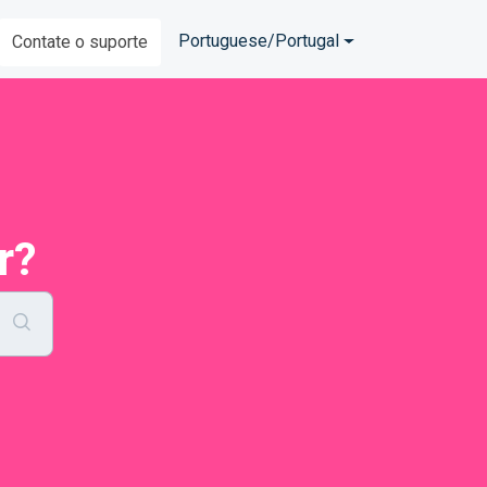
Portuguese/Portugal
Contate o suporte
r?